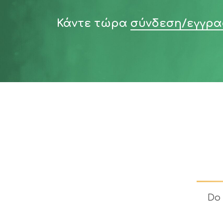
Κάντε τώρα
σύνδεση/εγγρ
Do 