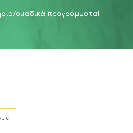
ήριο/ομαδικά προγράμματα!
us a