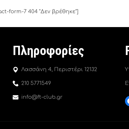
act-form-7 404 "Δεν βρέθηκε"]
Πληροφορίες
Λασσάνη 4, Περιστέρι 12132
Υ
210 5771549
Ε
info@ft-club.gr